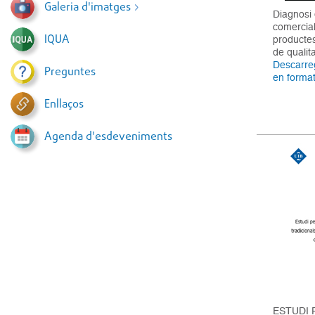
Galeria d'imatges
Diagnosi 
comercial
IQUA
producte
de qualit
Descarreg
Preguntes
en forma
Enllaços
Agenda d'esdeveniments
ESTUDI 