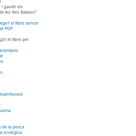
S
 i gaudir els
de les Illes Balears"
ga't el llibre sencer
mat PDF
't el llibre per
resentació
ió
es
es
espirituoses
e
sseria
s de la pesca
ra ecològica