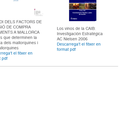
DI DELS FACTORS DE
SIÓ DE COMPRA
Los vinos de la CAIB:
IMENTS A MALLORCA
Investigación Estratégica
rs que determinen la
AC Nielsen 2006
a dels mallorquines i
Descarrega't el fitxer en
llorquines
format pdf
rega't el fitxer en
t pdf