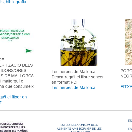
s, bibliografia i
DE
ERITZACIÓ DELS
IDORS/ORES
PORC
Les herbes de Mallorca
NS DE MALLORCA
NEGR
Descarrega't el llibre sencer
 mallorquí o
en format PDF
ina que consumeix
FITX
Les herbes de Mallorca
a't el fitxer en
f