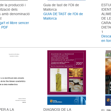
de la producció i
Guia de tast de l'Oli de
ESTUD
ització dels
Mallorca
IDEN
s amb denominació
GUIA DE TAST de l’Oli de
ALIM
at
Mallorca
DE L
a't el llibre sencer
CARA
t PDF
DIETA
1
Descar
en fo
PER A LA
DIAGNOSI DE LA
EL P