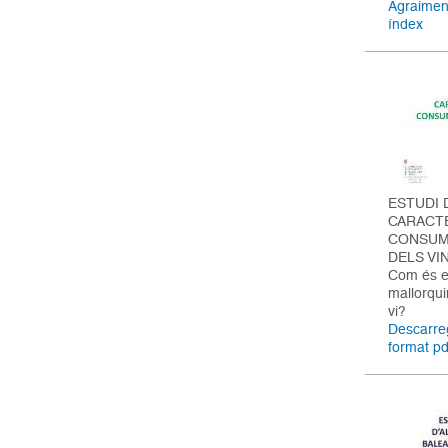
Agraiment
índex
ESTUDI 
CARACT
CONSUM
DELS VI
Com és el
mallorqu
vi?
Descarreg
format pd