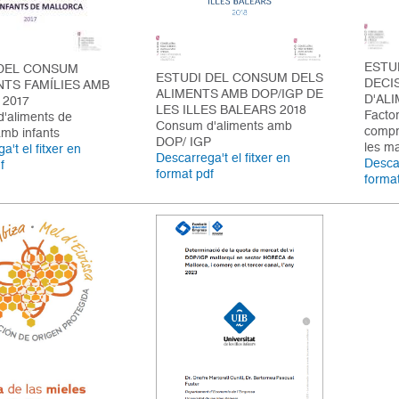
ESTU
 DEL CONSUM
ESTUDI DEL CONSUM DELS
DECI
NTS FAMÍLIES AMB
ALIMENTS AMB DOP/IGP DE
D'AL
 2017
LES ILLES BALEARS 2018
Facto
'aliments de
Consum d'aliments amb
compr
amb infants
DOP/ IGP
les ma
a't el fitxer en
Descarrega't el fitxer en
Descar
f
format pdf
forma