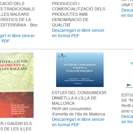
ICACIÓ DELS
PRODUCCIÓ I
UNA 
S TRADICIONALS
COMERCIALITZACIÓ DELS
Descar
ILLES BALEARS
PRODUCTES AMB
en fo
RÍSTICS DE LA
DENOMINACIÓ DE
EDITERRÀNIA - Bloc
QUALITAT
Descarrega't el llibre sencer
a't el llibre sencer
en format PDF
t PDF
ESTUDI DEL CONSUMIDOR
ESTU
D’AMETLLA A L’ILLA DE
DE "P
MALLORCA
Perfil
Perfil del consumidor
amb ol
d'ametla de l'illa de Mallorca
Descar
Descarrega't el llibre sencer
en fo
R I GAUDIR ELS
en format PDF
S DE LES ILLES