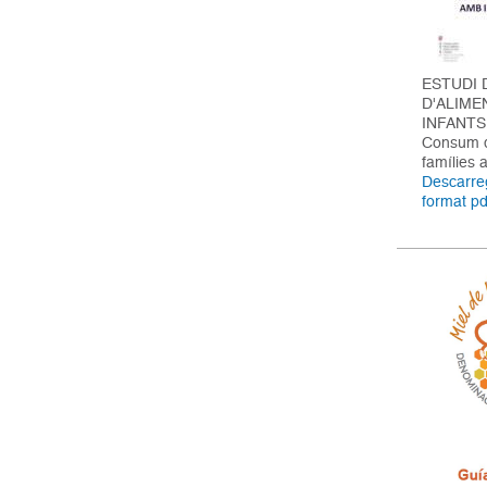
ESTUDI
D'ALIME
INFANTS
Consum d
famílies 
Descarreg
format pd