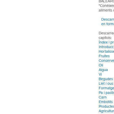
BALEAR
"Conèixer
aliments 
Descarre
en for
Descarrega
capitols:
Índex i p
Introducc
Hortaliss
Fruites
Conserv
Oli
Aigua
Vi
Begudes 
Llet i ous
Formatg
Pa i pasti
Carn
Embotits
Producte
Agricultu