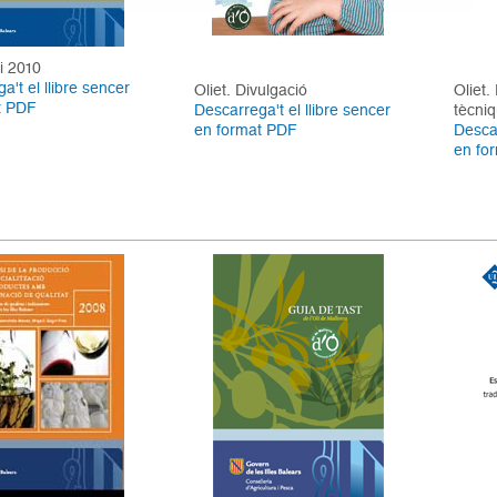
i 2010
a't el llibre sencer
Oliet. Divulgació
Oliet.
t PDF
Descarrega't el llibre sencer
tècni
en format PDF
Descar
en fo