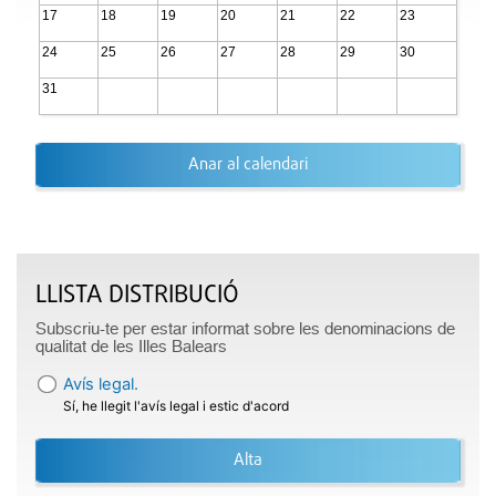
17
18
19
20
21
22
23
24
25
26
27
28
29
30
31
Anar al calendari
LLISTA DISTRIBUCIÓ
Subscriu-te per estar informat sobre les denominacions de
qualitat de les Illes Balears
Avís legal.
Sí, he llegit l'avís legal i estic d'acord
Alta