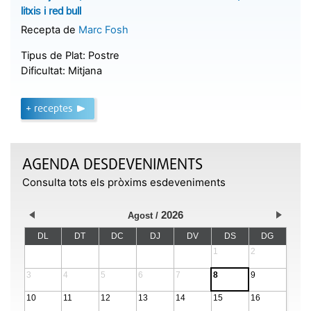
litxis i red bull
Recepta de
Marc Fosh
Tipus de Plat:
Postre
Dificultat:
Mitjana
+ receptes
AGENDA DESDEVENIMENTS
Consulta tots els pròxims esdeveniments
2026
Agost
DL
DT
DC
DJ
DV
DS
DG
1
2
3
4
5
6
7
8
9
10
11
12
13
14
15
16