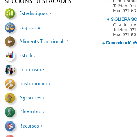
SECCIONS DESTACADES
Ctra. Fornal
Telèfon: 97
Fax: 971 63
Estadístiques
S'OLIERA SO
Ctra. Inca-A
Legislació
Telèfon: 97
Fax: 971 50
Aliments Tradicionals
Denominació d'O
Estudis
Enoturisme
Gastronomia
Agrorutes
Oleorutes
Recursos