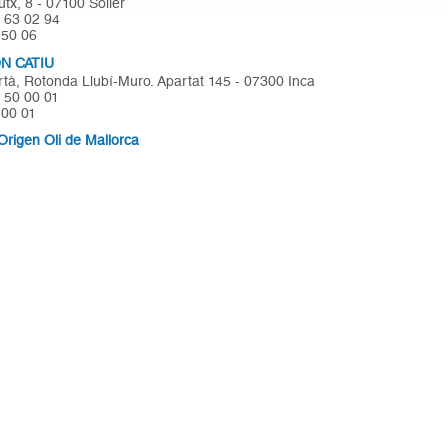
utx, 8 - 07100 Sóller
1 63 02 94
 50 06
N CATIU
rtà, Rotonda Llubí-Muro. Apartat 145 - 07300 Inca
1 50 00 01
 00 01
rigen Oli de Mallorca