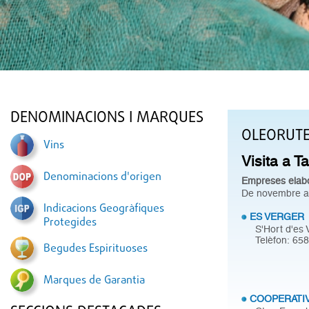
DENOMINACIONS I MARQUES
OLEORUT
Vins
Visita a T
Denominacions d'origen
Empreses elabo
De novembre a g
Indicacions Geogràfiques
ES VERGER
Protegides
S'Hort d'es 
Telèfon: 65
Begudes Espirituoses
Marques de Garantia
COOPERATIV