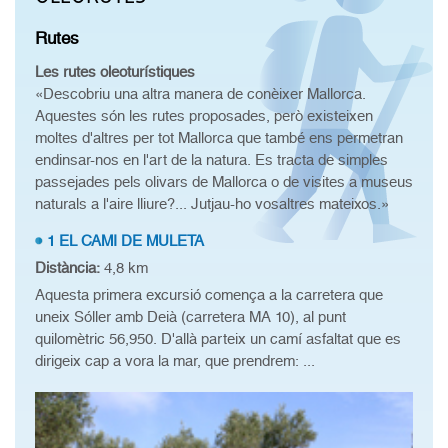
Rutes
Les rutes oleoturístiques
«Descobriu una altra manera de conèixer Mallorca.
Aquestes són les rutes proposades, però existeixen
moltes d'altres per tot Mallorca que també ens permetran
endinsar-nos en l'art de la natura. Es tracta de simples
passejades pels olivars de Mallorca o de visites a museus
naturals a l'aire lliure?... Jutjau-ho vosaltres mateixos.»
1 EL CAMI DE MULETA
Distància:
4,8 km
Aquesta primera excursió comença a la carretera que
uneix Sóller amb Deià (carretera MA 10), al punt
quilomètric 56,950. D'allà parteix un camí asfaltat que es
dirigeix cap a vora la mar, que prendrem: ...