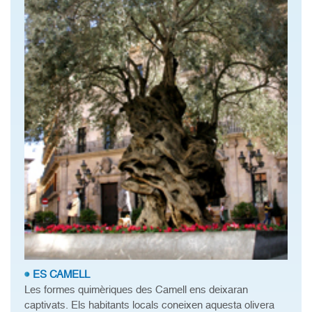
ES CAMELL
Les formes quimèriques des Camell ens deixaran
captivats. Els habitants locals coneixen aquesta olivera