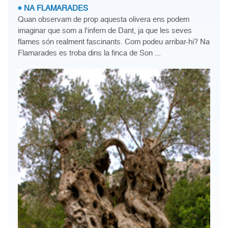
NA FLAMARADES
Quan observam de prop aquesta olivera ens podem
imaginar que som a l'infern de Dant, ja que les seves
flames són realment fascinants. Com podeu arribar-hi? Na
Flamarades es troba dins la finca de Son ...