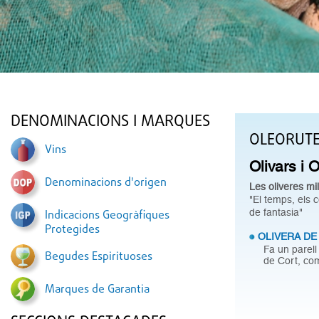
DENOMINACIONS I MARQUES
OLEORUT
Vins
Olivars i 
Denominacions d'origen
Les oliveres mil
"El temps, els 
de fantasia"
Indicacions Geogràfiques
Protegides
OLIVERA DE
Fa un parell
Begudes Espirituoses
de Cort, com
Marques de Garantia