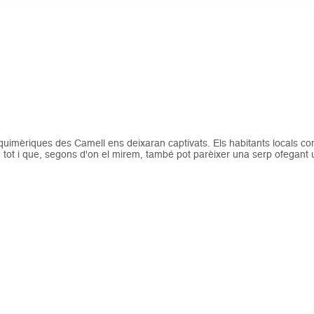
quimèriques des Camell ens deixaran captivats. Els habitants locals c
tot i que, segons d'on el mirem, també pot parèixer una serp ofegant u