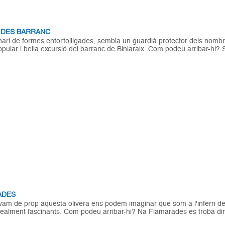
 DES BARRANC
nari de formes entortolligades, sembla un guardià protector dels nom
opular i bella excursió del barranc de Biniaraix. Com podeu arribar-hi?
ADES
am de prop aquesta olivera ens podem imaginar que som a l'infern de 
ealment fascinants. Com podeu arribar-hi? Na Flamarades es troba dins