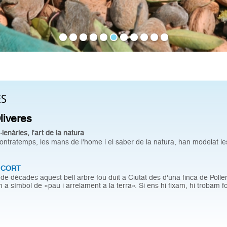
ES
Oliveres
·lenàries, l'art de la natura
contratemps, les mans de l'home i el saber de la natura, han modelat l
 CORT
 de dècades aquest bell arbre fou duit a Ciutat des d'una finca de Pollen
 a símbol de «pau i arrelament a la terra». Si ens hi fixam, hi trobam f