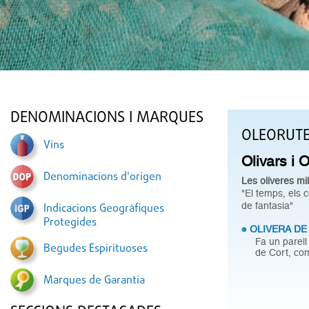
DENOMINACIONS I MARQUES
OLEORUT
Vins
Olivars i 
Denominacions d'origen
Les oliveres mil
"El temps, els 
de fantasia"
Indicacions Geogràfiques
Protegides
OLIVERA DE
Fa un parell
Begudes Espirituoses
de Cort, com
Marques de Garantia