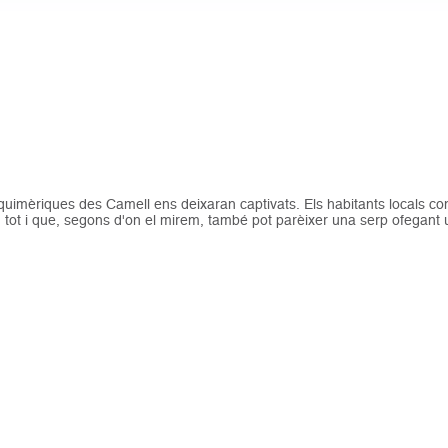
quimèriques des Camell ens deixaran captivats. Els habitants locals c
tot i que, segons d'on el mirem, també pot parèixer una serp ofegant u