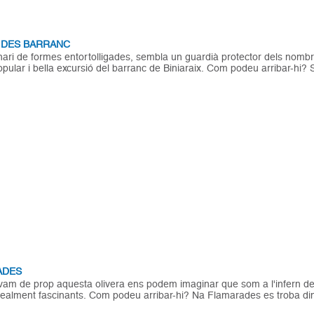
 DES BARRANC
nari de formes entortolligades, sembla un guardià protector dels nom
opular i bella excursió del barranc de Biniaraix. Com podeu arribar-hi?
ADES
am de prop aquesta olivera ens podem imaginar que som a l'infern de 
ealment fascinants. Com podeu arribar-hi? Na Flamarades es troba dins