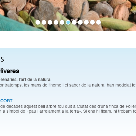
ES
Oliveres
·lenàries, l'art de la natura
contratemps, les mans de l'home i el saber de la natura, han modelat l
 CORT
 de dècades aquest bell arbre fou duit a Ciutat des d'una finca de Pollen
 a símbol de «pau i arrelament a la terra». Si ens hi fixam, hi trobam f