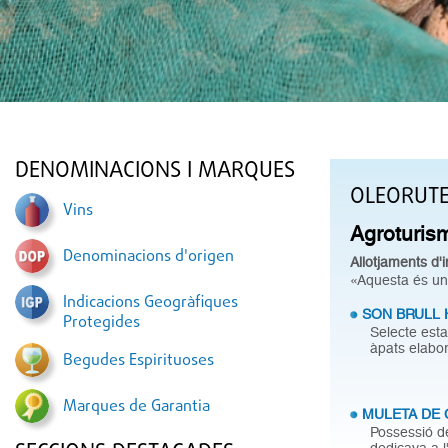
DENOMINACIONS I MARQUES
OLEORUT
Vins
Agroturis
Denominacions d'origen
Allotjaments d'i
«Aquesta és una
Indicacions Geogràfiques
SON BRULL 
Protegides
Selecte esta
àpats elabor
Begudes Espirituoses
Marques de Garantia
MULETA DE 
Possessió d
dedicava a l