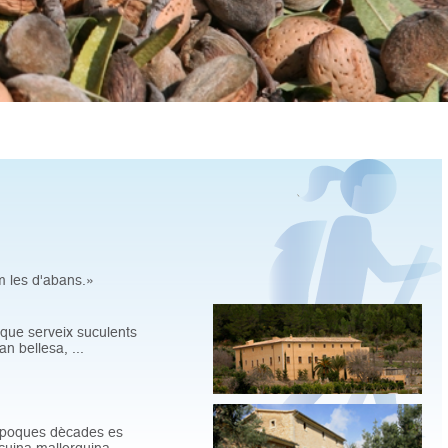
m les d'abans.»
 que serveix suculents
n bellesa, ...
s poques dècades es
cuina mallorquina, ...