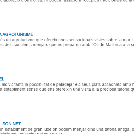
A AGROTURISME
és un agroturisme que ofereix unes sensacionals vistes sobre la mar i 
es dels suculents menjars que es preparen amb l'Oli de Mallorca a la se
EL
als visitants la possibilitat de paladejar els seus plats assaonats amb 
t establiment sense que ens ofereixin una visita a la preciosa tafona que
L SON NET
n establiment de gran luxe on podem menjar dins una tafona antiga, de
 Mallorca i passejar pel seu olivar.