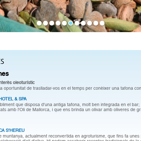
ES
mes
nterès oleoturístic
 oportunitat de traslladar-vos en el temps per conèixer una tafona co
HOTEL & SPA
bliment que disposa d'una antiga tafona, molt ben integrada en el bar;
ats amb l'Oli de Mallorca, i que ens brinda un olivar amb oliveres de gra
CA S'HEREU
e muntanya, actualment reconvertida en agroturisme, que fins fa une
'elaboració d'oli d'oliva. Hi podem assaborir receptes tradicionals de la 