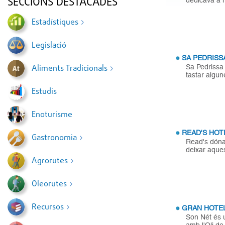
SECCIONS DESTACADES
Estadístiques
Legislació
SA PEDRISS
Sa Pedrissa 
Aliments Tradicionals
tastar algun
Estudis
Enoturisme
READ'S HOT
Gastronomia
Read's dóna 
deixar aques
Agrorutes
Oleorutes
Recursos
GRAN HOTE
Son Nét és u
amb l'Oli de