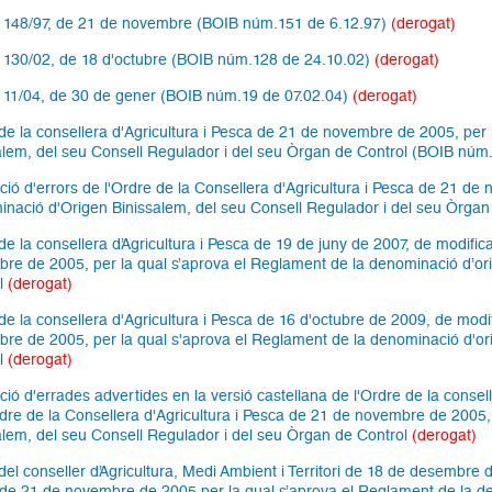
 148/97, de 21 de novembre (BOIB núm.151 de 6.12.97)
(derogat)
 130/02, de 18 d'octubre (BOIB núm.128 de 24.10.02)
(derogat)
 11/04, de 30 de gener (BOIB núm.19 de 07.02.04)
(derogat)
de la consellera d'Agricultura i Pesca de 21 de novembre de 2005, per
alem, del seu Consell Regulador i del seu Òrgan de Control (BOIB núm.
ció d'errors de l'Ordre de la Consellera d'Agricultura i Pesca de 21 de
nació d'Origen Binissalem, del seu Consell Regulador i del seu Òrgan
de la consellera d’Agricultura i Pesca de 19 de juny de 2007, de modifica
re de 2005, per la qual s’aprova el Reglament de la denominació d’ori
l
(derogat)
de la consellera d'Agricultura i Pesca de 16 d'octubre de 2009, de modif
re de 2005, per la qual s'aprova el Reglament de la denominació d'or
l
(derogat)
ció d'errades advertides en la versió castellana de l'Ordre de la consel
rdre de la Consellera d'Agricultura i Pesca de 21 de novembre de 2005,
alem, del seu Consell Regulador i del seu Òrgan de Control
(derogat)
del conseller d’Agricultura, Medi Ambient i Territori de 18 de desembre d
de 21 de novembre de 2005 per la qual s’aprova el Reglament de la den