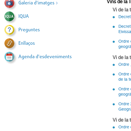
Vins de la T
Galeria d'imatges
Vi de la 
IQUA
Decret
Decret
Preguntes
Eiviss
Ordre d
Enllaços
geogrà
Agenda d'esdeveniments
Vi de la 
Ordre 
Ordre 
de la 
Ordre d
geogrà
Ordre 
Geogrà
Vi de la
Ordre 