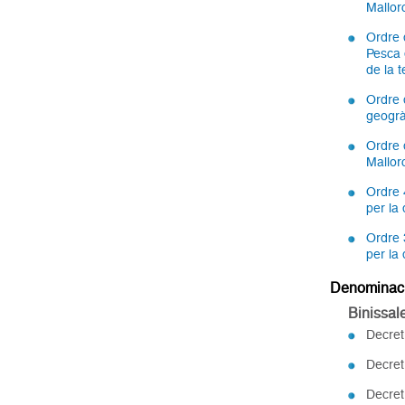
Mallo
Ordre d
Pesca d
de la 
Ordre 
geogrà
Ordre 
Mallor
Ordre 
per la
Ordre 
per la
Denominaci
Binissa
Decret
Decret
Decret