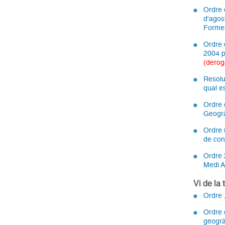
Ordre d
d'agos
Formen
Ordre 
2004 p
(derog
Resolu
qual e
Ordre 
Geogrà
Ordre 8
de con
Ordre 
Medi A
Vi de la 
Ordre 
Ordre d
geogrà