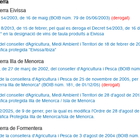
erra
terra Eivissa
 54/2003, de 16 de maig (BOIB núm. 79 de 05/06/2003)
(derogat)
 8/2013, de 15 de febrer, pel qual es deroga el Decret 54/2003, de 16 de 
a” en la designació de vins de taula produïts a Eivissa
el conseller d’Agricultura, Medi Ambient i Territori de 18 de febrer de 2
fica protegida “Eivissa/Ibiza”
terra Illa de Menorca
, de 27 de març de 2002, del conseller d'Agricultura i Pesca (BOIB nú
de la consellera d'Agricultura i Pesca de 25 de novembre de 2005, per la
terra Illa de Menorca" (BOIB núm. 181, de 01/12/05)
(derogat)
el conseller d’Agricultura, Medi Ambient i Territori de 28 d’agost de 201
fica protegida Illa de Menorca / Isla de Menorca
2/2025, de 9 de gener, per la qual es modifica l'Ordre de 28 d'agost de 
fica Protegida Illa de Menorca/Isla de Menorca.
 terra de Formentera
de la consellera d'Agricultura i Pesca de 3 d'agost de 2004 (BOIB núm