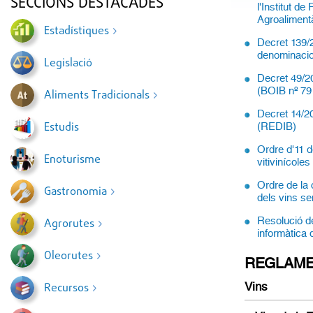
SECCIONS DESTACADES
l'Institut d
Agroalimentà
Estadístiques
Decret 139/2
denominacio
Legislació
Decret 49/20
(BOIB nº 79
Aliments Tradicionals
Decret 14/20
Estudis
(REDIB)
Ordre d'11 d
Enoturisme
vitivinícole
Ordre de la 
Gastronomia
dels vins se
Resolució de
Agrorutes
informàtica 
Oleorutes
REGLAME
Vins
Recursos