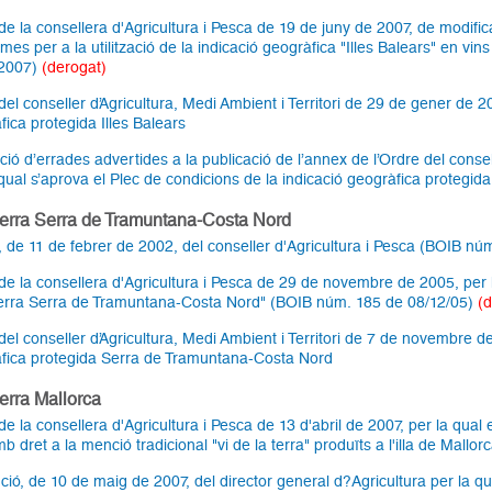
de la consellera d'Agricultura i Pesca de 19 de juny de 2007, de modific
mes per a la utilització de la indicació geogràfica "Illes Balears" en vi
/2007)
(derogat)
del conseller d’Agricultura, Medi Ambient i Territori de 29 de gener de 2
fica protegida Illes Balears
ció d’errades advertides a la publicació de l’annex de l’Ordre del consel
qual s’aprova el Plec de condicions de la indicació geogràfica protegida
 terra Serra de Tramuntana-Costa Nord
, de 11 de febrer de 2002, del conseller d'Agricultura i Pesca (BOIB n
de la consellera d'Agricultura i Pesca de 29 de novembre de 2005, per la
terra Serra de Tramuntana-Costa Nord" (BOIB núm. 185 de 08/12/05)
(
del conseller d’Agricultura, Medi Ambient i Territori de 7 de novembre de
fica protegida Serra de Tramuntana-Costa Nord
terra Mallorca
e la consellera d'Agricultura i Pesca de 13 d'abril de 2007, per la qual 
b dret a la menció tradicional "vi de la terra" produïts a l'illa de Mall
ió, de 10 de maig de 2007, del director general d?Agricultura per la qual 