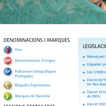
DENOMINACIONS I MARQUES
LEGISLACI
Vins
Manual per l
Denominacions d'origen
Etiquetat i 
Indicacions Geogràfiques
Llei 1/1999 
Protegides
Decret 62/19
les Illes Bal
Begudes Espirituoses
Decret 131/2
Marques de Garantia
de 2001).
Decret 105/2