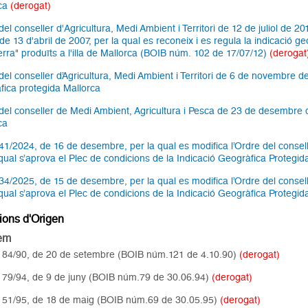
rca
(derogat)
el conseller d'Agricultura, Medi Ambient i Territori de 12 de juliol de 20
e 13 d'abril de 2007, per la qual es reconeix i es regula la indicació ge
terra" produïts a l'illa de Mallorca (BOIB núm. 102 de 17/07/12)
(derogat
del conseller d’Agricultura, Medi Ambient i Territori de 6 de novembre de
fica protegida Mallorca
del conseller de Medi Ambient, Agricultura i Pesca de 23 de desembre de
ca
41/2024, de 16 de desembre, per la qual es modifica l’Ordre del consell
 qual s’aprova el Plec de condicions de la Indicació Geogràfica Protegid
34/2025, de 15 de desembre, per la qual es modifica l’Ordre del consell
 qual s’aprova el Plec de condicions de la Indicació Geogràfica Protegid
ons d'Origen
lem
 84/90, de 20 de setembre (BOIB núm.121 de 4.10.90)
(derogat)
 79/94, de 9 de juny (BOIB núm.79 de 30.06.94)
(derogat)
 51/95, de 18 de maig (BOIB núm.69 de 30.05.95)
(derogat)