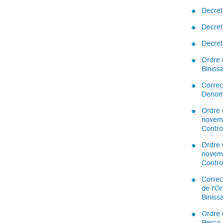
Decret
Decret
Decret
Ordre 
Biniss
Correc
Denomi
Ordre 
novemb
Contro
Ordre 
novemb
Contro
Correc
de l'O
Biniss
Ordre 
Pesca 