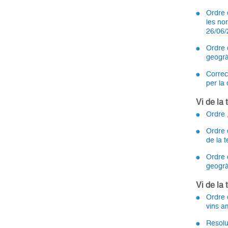
Ordre 
les nor
26/06
Ordre 
geogrà
Correc
per la 
Vi de la
Ordre 
Ordre 
de la 
Ordre 
geogrà
Vi de la 
Ordre d
vins am
Resoluc