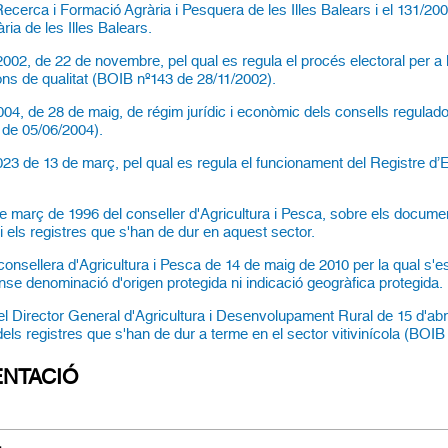
e Recerca i Formació Agrària i Pesquera de les Illes Balears i el 131/20
ria de les Illes Balears.
002, de 22 de novembre, pel qual es regula el procés electoral per a
ns de qualitat (BOIB nº143 de 28/11/2002).
04, de 28 de maig, de régim jurídic i econòmic dels consells regulador
 de 05/06/2004).
23 de 13 de març, pel qual es regula el funcionament del Registre d’
e març de 1996 del conseller d'Agricultura i Pesca, sobre els docum
s i els registres que s'han de dur en aquest sector.
consellera d'Agricultura i Pesca de 14 de maig de 2010 per la qual s'est
nse denominació d'origen protegida ni indicació geogràfica protegida.
l Director General d'Agricultura i Desenvolupament Rural de 15 d'abri
dels registres que s'han de dur a terme en el sector vitivinícola (BOI
NTACIÓ