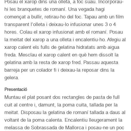
Posau el xarop dins una olleta, a foc suau. Incorporau-
hi les branquetes de romaní. Una vegada hagi
començat a bullir, retirau-ho del foc. Tapau amb un film
transparent l’olleta i deixau-lo infusionar unes 3 o 4
hores. Colau el xarop infusionat amb el romaní. Posau
la meitat del xarop a una olleta i encalentiu-ho. Afegiu al
xarop calent els fulls de gelatina hidratats amb aigua
freda. Mesclau el xarop calent en què hem dissolt la
gelatina amb la resta de xarop fred. Passau aquesta
barreja per un colador fi i deixau-la reposar dins la
gelera.
Presentació
Muntau el plat posant dos rectangles de pasta de full
cuit al centre i, damunt, la poma cuita, tallada per la
meitat. Disposau la gelatina de romaní tallada a daus al
voltant de la poma calenta. Encalentiu lleugerament la
melassa de Sobrassada de Mallorca i posau-ne un poc