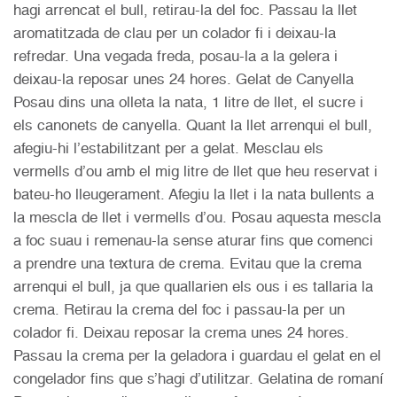
hagi arrencat el bull, retirau-la del foc. Passau la llet
aromatitzada de clau per un colador fi i deixau-la
refredar. Una vegada freda, posau-la a la gelera i
deixau-la reposar unes 24 hores. Gelat de Canyella
Posau dins una olleta la nata, 1 litre de llet, el sucre i
els canonets de canyella. Quant la llet arrenqui el bull,
afegiu-hi l’estabilitzant per a gelat. Mesclau els
vermells d’ou amb el mig litre de llet que heu reservat i
bateu-ho lleugerament. Afegiu la llet i la nata bullents a
la mescla de llet i vermells d’ou. Posau aquesta mescla
a foc suau i remenau-la sense aturar fins que comenci
a prendre una textura de crema. Evitau que la crema
arrenqui el bull, ja que quallarien els ous i es tallaria la
crema. Retirau la crema del foc i passau-la per un
colador fi. Deixau reposar la crema unes 24 hores.
Passau la crema per la geladora i guardau el gelat en el
congelador fins que s’hagi d’utilitzar. Gelatina de romaní