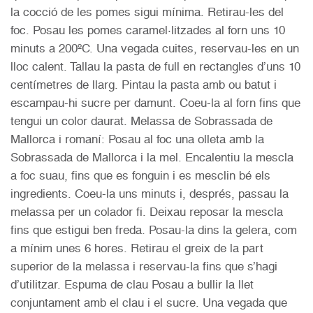
la cocció de les pomes sigui mínima. Retirau-les del
foc. Posau les pomes caramel·litzades al forn uns 10
minuts a 200ºC. Una vegada cuites, reservau-les en un
lloc calent. Tallau la pasta de full en rectangles d’uns 10
centímetres de llarg. Pintau la pasta amb ou batut i
escampau-hi sucre per damunt. Coeu-la al forn fins que
tengui un color daurat. Melassa de Sobrassada de
Mallorca i romaní: Posau al foc una olleta amb la
Sobrassada de Mallorca i la mel. Encalentiu la mescla
a foc suau, fins que es fonguin i es mesclin bé els
ingredients. Coeu-la uns minuts i, després, passau la
melassa per un colador fi. Deixau reposar la mescla
fins que estigui ben freda. Posau-la dins la gelera, com
a mínim unes 6 hores. Retirau el greix de la part
superior de la melassa i reservau-la fins que s’hagi
d’utilitzar. Espuma de clau Posau a bullir la llet
conjuntament amb el clau i el sucre. Una vegada que