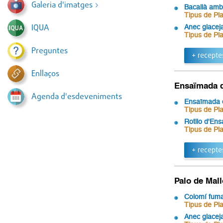
Galeria d'imatges
Bacallà amb
Tipus de Pla
IQUA
Anec glaceja
Tipus de Pla
Preguntes
+ recepte
Enllaços
Ensaïmada d
Agenda d'esdeveniments
Ensaïmada d
Tipus de Pla
Rotllo d'Ens
Tipus de Pla
+ recepte
Palo de Mal
Colomí fumat
Tipus de Pla
Anec glaceja