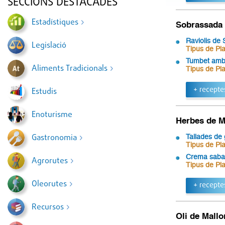
SECCIONS DESTACADES
Estadístiques
Sobrassada 
Raviolis de
Legislació
Tipus de Pla
Tumbet amb
Aliments Tradicionals
Tipus de Pla
+ recepte
Estudis
Enoturisme
Herbes de M
Gastronomia
Tallades de 
Tipus de Pla
Crema sabai
Agrorutes
Tipus de Pla
Oleorutes
+ recepte
Recursos
Oli de Mallo