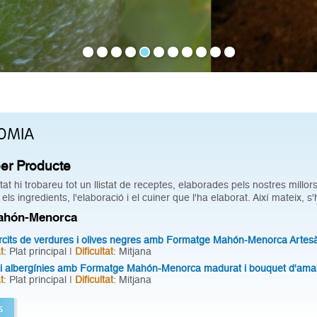
OMIA
er Producte
at hi trobareu tot un llistat de receptes, elaborades pels nostres mill
 els ingredients, l'elaboració i el cuiner que l'ha elaborat. Així mateix, 
ahón-Menorca
rcits de verdures i olives negres amb Formatge Mahón-Menorca Artesà
t
: Plat principal |
Dificultat
: Mitjana
p i albergínies amb Formatge Mahón-Menorca madurat i bouquet d'
t
: Plat principal |
Dificultat
: Mitjana
s