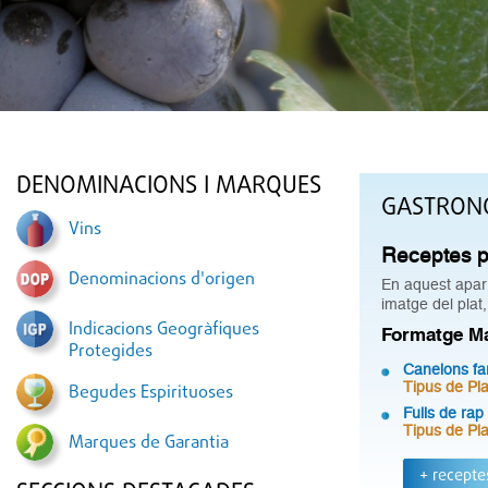
DENOMINACIONS I MARQUES
GASTRON
Vins
Receptes p
Denominacions d'origen
En aquest apart
imatge del plat,
Indicacions Geogràfiques
Formatge M
Protegides
Canelons fa
Tipus de Pla
Begudes Espirituoses
Fulls de ra
Tipus de Pla
Marques de Garantia
+ recepte