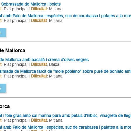
 Sobrassada de Mallorca i bolets
t
: Plat principal |
Dificultat
: Mitjana
t amb Palo de Mallorca i espècies, suc de carabassa i patates a la mo
t
: Plat principal |
Dificultat
: Mitjana
s
e Mallorca
e Mallorca amb bacallà i crema d'olives negres
t
: Plat principal |
Dificultat
: Baixa
aïmada de Mallorca farcit de "mole poblano" sobre puré de boniato amb s
t
: Plat principal |
Dificultat
: Mitjana
s
lorca
 i foie gras amb sal marina pura amb pètals d'hibisc, vinagreta de lleg
t
: Plat principal |
Dificultat
: Mitjana
t amb Palo de Mallorca i espècies, suc de carabassa i patates a la mo