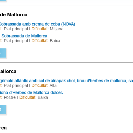
de Mallorca
 Sobrassada amb crema de ceba (NOVA)
t
: Plat principal |
Dificultat
: Mitjana
 Sobrassada de Mallorca
t
: Plat principal |
Dificultat
: Baixa
s
allorca
grimald atlàntic amb col de xinapak choi, brou d'herbes de mallorca, saf
t
: Plat principal |
Dificultat
: Alta
ona d'Herbes de Mallorca dolces
t
: Postre |
Dificultat
: Baixa
s
rca