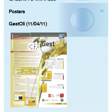
Posters
GestOli (11/04/11)