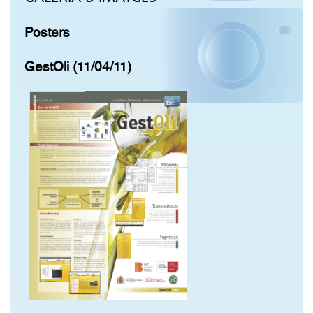
Posters
GestOli (11/04/11)