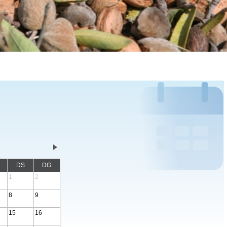
DS
DG
1
2
8
9
15
16