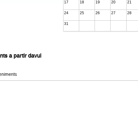
17
18
19
20
21
24
25
26
27
28
31
s a partir davui
eniments