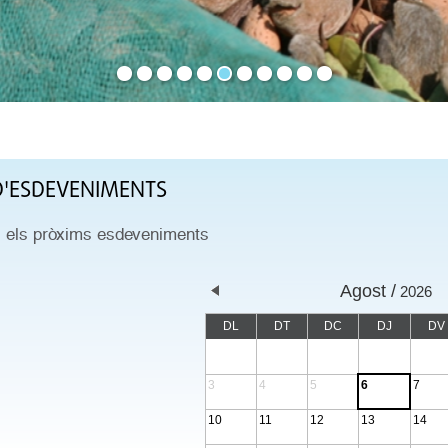
'ESDEVENIMENTS
s els pròxims esdeveniments
Agost
2026
DL
DT
DC
DJ
DV
3
4
5
6
7
10
11
12
13
14