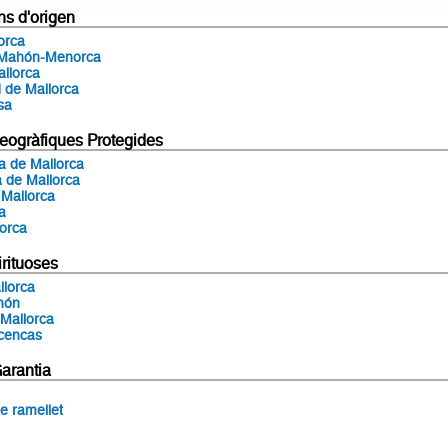
s d'origen
orca
Mahón-Menorca
allorca
 de Mallorca
sa
eogràfiques Protegides
 de Mallorca
 de Mallorca
 Mallorca
sa
orca
rituoses
llorca
hón
Mallorca
icencas
arantia
e ramellet