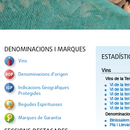
DENOMINACIONS I MARQUES
ESTADÍST
Vins
Vins
Denominacions d'origen
Vins de la Te
Vi de la ter
Indicacions Geogràfiques
Vi de la te
Protegides
Vi de la te
Vi de la t
Vi de la t
Begudes Espirituoses
Vi de la te
Denominacio
Marques de Garantia
Binissalem
Pla i Lleva