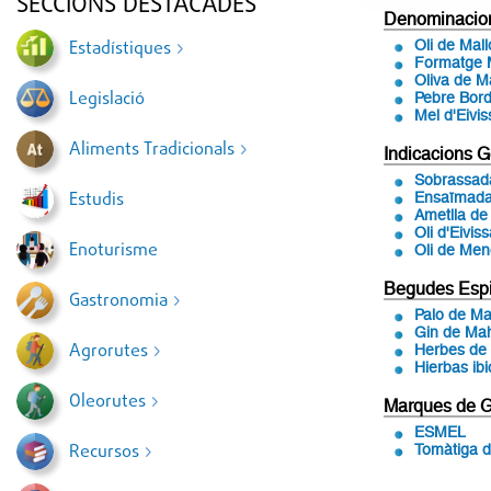
SECCIONS DESTACADES
Denominacion
Estadístiques
Oli de Mall
Formatge 
Oliva de M
Legislació
Pebre Bord
Mel d'Eivis
Aliments Tradicionals
Indicacions G
Sobrassada
Estudis
Ensaïmada
Ametlla de
Oli d'Eivis
Enoturisme
Oli de Men
Begudes Espi
Gastronomia
Palo de Ma
Gin de Ma
Agrorutes
Herbes de 
Hierbas ib
Oleorutes
Marques de G
ESMEL
Recursos
Tomàtiga d