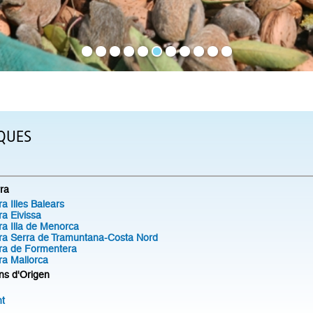
IQUES
rra
ra Illes Balears
rra Eivissa
rra Illa de Menorca
erra Serra de Tramuntana-Costa Nord
erra de Formentera
rra Mallorca
ns d'Origen
nt