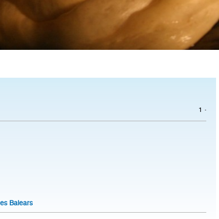
·
1
lles Balears