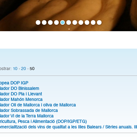
·
·
strar:
10
20
50
ropea DOP IGP
lador DO Binissalem
ador DO Pla i Llevant
ulador Mahón Menorca
ador Oli de Mallorca i oliva de Mallorca
lador Sobrassada de Mallorca
ador Vi de la Terra Mallorca
gricultura, Pesca i Alimentació (DOP/IGP/ETG)
mercialització dels vins de qualitat a les Illes Balears / Sèries anuals. I