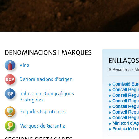
DENOMINACIONS I MARQUES
ENLLAÇOS
Vins
·
9 Resultats
Mo
Denominacions d'origen
Comissió Eu
Consell Regu
Indicacions Geogràfiques
Consell Regul
Protegides
Consell Reg
Consell Regul
Begudes Espirituoses
Consell Regu
Consell Regul
Ministeri d'A
Marques de Garantia
Producció i co