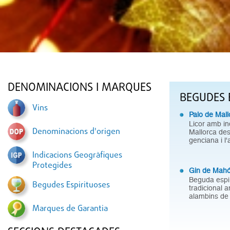
DENOMINACIONS I MARQUES
BEGUDES 
Vins
Palo de Mall
Licor amb in
Denominacions d'origen
Mallorca des
genciana i l'
Indicacions Geogràfiques
Protegides
Gin de Mah
Beguda espir
Begudes Espirituoses
tradicional a
alambins de 
Marques de Garantia