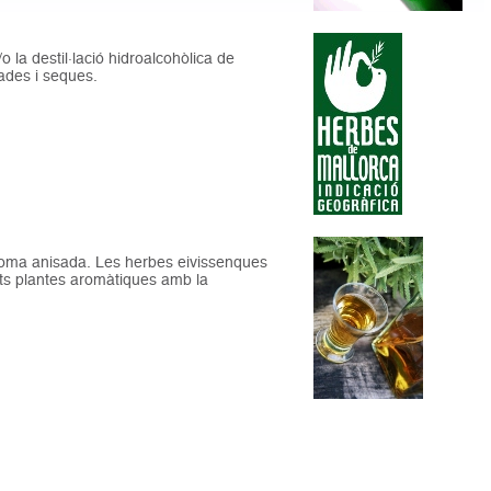
 la destil·lació hidroalcohòlica de
lades i seques.
roma anisada. Les herbes eivissenques
nts plantes aromàtiques amb la