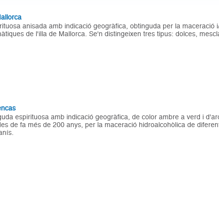
allorca
ituosa anisada amb indicació geogràfica, obtinguda per la maceració i/o
àtiques de l'illa de Mallorca. Se'n distingeixen tres tipus: dolces, mesc
encas
da espirituosa amb indicació geogràfica, de color ambre a verd i d'a
des de fa més de 200 anys, per la maceració hidroalcohòlica de difere
anís.