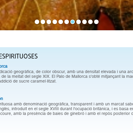
ESPIRITUOSES
orca
dicació geogràfica, de color obscur, amb una densitat elevada i una arom
 de la meitat del segle XIX. El Palo de Mallorca s'obté mitjançant la ma
addició de sucre caramel·litzat.
ón
ituosa amb denominació geogràfica, transparent i amb un marcat sabo
nglès, introduït en el segle XVIII durant l'ocupació britànica, i es basa e
coure, amb la presència de baies de ginebró i amb el repòs posterior de