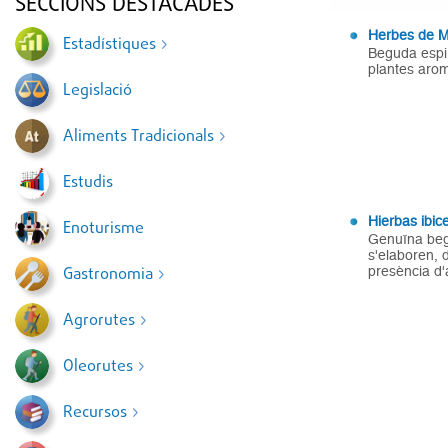
SECCIONS DESTACADES
Herbes de M
Estadístiques
Beguda espir
plantes arom
Legislació
Aliments Tradicionals
Estudis
Hierbas ibic
Enoturisme
Genuïna begu
s'elaboren, 
presència d'
Gastronomia
Agrorutes
Oleorutes
Recursos