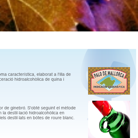
a característica, elaborat a l'illa de
ceració hidroalcohòlica de quina i
r de ginebró. S'obté seguint el mètode
n la destil·lació hidroalcohòlica en
ls destil·lats en bótes de roure blanc.