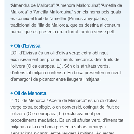
“Almendra de Mallorca”, “Almendra Mallorquina”, “Ametlla de
Mallorca” o “Ametlla Mallorquina” són els noms pels quals
es coneix el fruit de l’ametller (Prunus amygdalus),
tradicional de l’illa de Mallorca, que es destina al consum
humà i que es presenta cru o torrat, amb o sense pell.
Oli d'Eivissa
L’Oli d’Eivissa és un oli d’oliva verge extra obtingut
exclusivament per procediments mecànics dels fruits de
l’olivera (Olea europea, L.). Són olis afruitats verds,
d’intensitat mitjana o intensa. En boca presenten un nivell
d’amargor i de picantor entre lleugera i mitjana.
Oli de Menorca
L’ "Oli de Menorca / Aceite de Menorca” és un oli d’oliva
verge extra ecològic, o en conversió, obtingut del fruit de
l’olivera (Olea europaea, L.) exclusivament per
procediments mecànics. És un oli afruitat verd, d’intensitat
mitjana o alta i en boca presenta sabors amargs i
sensacions picants, entre lleugers i mitjans. Aquestes