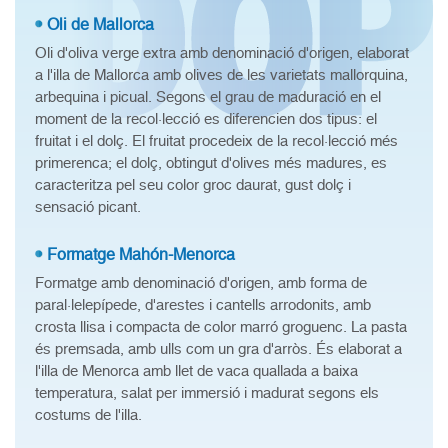
Oli de Mallorca
Oli d'oliva verge extra amb denominació d'origen, elaborat
a l'illa de Mallorca amb olives de les varietats mallorquina,
arbequina i picual. Segons el grau de maduració en el
moment de la recol·lecció es diferencien dos tipus: el
fruitat i el dolç. El fruitat procedeix de la recol·lecció més
primerenca; el dolç, obtingut d'olives més madures, es
caracteritza pel seu color groc daurat, gust dolç i
sensació picant.
Formatge Mahón-Menorca
Formatge amb denominació d'origen, amb forma de
paral·lelepípede, d'arestes i cantells arrodonits, amb
crosta llisa i compacta de color marró groguenc. La pasta
és premsada, amb ulls com un gra d'arròs. És elaborat a
l'illa de Menorca amb llet de vaca quallada a baixa
temperatura, salat per immersió i madurat segons els
costums de l'illa.