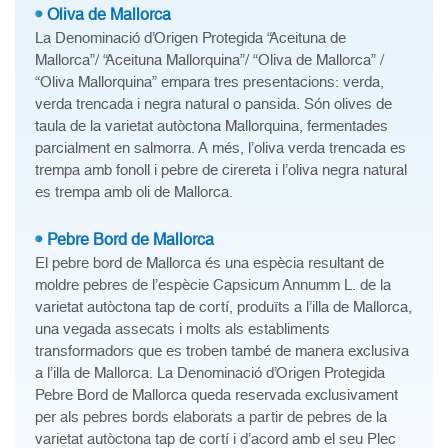
Oliva de Mallorca
La Denominació d’Origen Protegida “Aceituna de
Mallorca”/ “Aceituna Mallorquina”/ “Oliva de Mallorca” /
“Oliva Mallorquina” empara tres presentacions: verda,
verda trencada i negra natural o pansida. Són olives de
taula de la varietat autòctona Mallorquina, fermentades
parcialment en salmorra. A més, l’oliva verda trencada es
trempa amb fonoll i pebre de cirereta i l’oliva negra natural
es trempa amb oli de Mallorca.
Pebre Bord de Mallorca
El pebre bord de Mallorca és una espècia resultant de
moldre pebres de l’espècie Capsicum Annumm L. de la
varietat autòctona tap de cortí, produïts a l’illa de Mallorca,
una vegada assecats i molts als establiments
transformadors que es troben també de manera exclusiva
a l’illa de Mallorca. La Denominació d’Origen Protegida
Pebre Bord de Mallorca queda reservada exclusivament
per als pebres bords elaborats a partir de pebres de la
varietat autòctona tap de cortí i d’acord amb el seu Plec