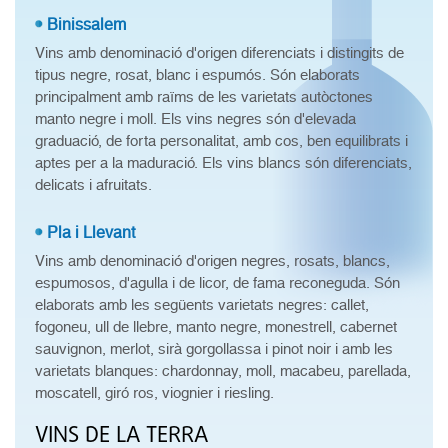
Binissalem
Vins amb denominació d'origen diferenciats i distingits de
tipus negre, rosat, blanc i espumós. Són elaborats
principalment amb raïms de les varietats autòctones
manto negre i moll. Els vins negres són d'elevada
graduació, de forta personalitat, amb cos, ben equilibrats i
aptes per a la maduració. Els vins blancs són diferenciats,
delicats i afruitats.
Pla i Llevant
Vins amb denominació d'origen negres, rosats, blancs,
espumosos, d'agulla i de licor, de fama reconeguda. Són
elaborats amb les següents varietats negres: callet,
fogoneu, ull de llebre, manto negre, monestrell, cabernet
sauvignon, merlot, sirà gorgollassa i pinot noir i amb les
varietats blanques: chardonnay, moll, macabeu, parellada,
moscatell, giró ros, viognier i riesling.
VINS DE LA TERRA