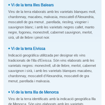
Vi de la terra Illes Balears
Vins de la terra elaborats amb les varietats blanques moll,
chardonnay, macabeu, malvasia, moscatell d'Alexandria,
moscatell de gra menut , parellada, riesling, viognier i
sauvignon blanc; i amb les varietats negres callet, manto
negre, fogoneu, monestrell, cabernet sauvignon, merlot,
sirà, ull de llebre i pinot noir.
Vi de la terra Eivissa
Indicació geogràfica utilitzada per designar els vins
tradicionals de l'illa d'Eivissa. Són vins elaborats amb les
varietats negres: monestrell, ull de llebre, merlot, cabernet
sauvignon i sirà, i amb les varietats blanques macabeu,
chardonnay, moscatell d'Alexandria, moscatell de gra
menut, parellada i malvasia.
Vi de la terra Illa de Menorca
Vins de la terra identificats amb la indicació geogràfica Illa
de Menorca. Són vins elaborats amb les varietats