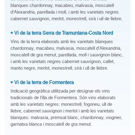
blanques chardonnay, macabeu, malvasia, moscatell
d'Alexandria, parellada i moll, i amb les varietats negres
cabernet sauvignon, merlot, monestrell, sirà i ull de llebre.
Vi de la terra Serra de Tramuntana-Costa Nord
Vins de la terra elaborats amb les varietats blanques
chardonnay, macabeu, malvasia, moscatell d'Alexandria,
moscatell de gra menut, parellada, moll i sauvignon blanc,
i amb les varietats negres cabernet sauvignon, callet,
manto negre, merlot, monestrell, sirà i ull de llebre.
Vi de la terra de Formentera
Indicació geogràfica utilitzada per designar els vins
tradicionals de l'illa de Formentera. Són vins elaborats
amb les varietats negres: monestrell, fogoneu, ull de
llebre, cabernet sauvignon i merlot i amb les varietats
blanques: malvasia, premsal blanc, chardonnay, viognier,
garnatxa blanca i moscatell de gra menut.