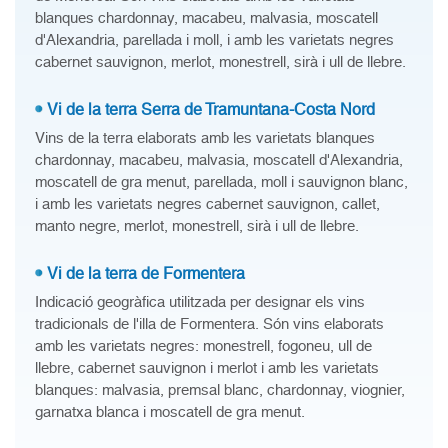
blanques chardonnay, macabeu, malvasia, moscatell
d'Alexandria, parellada i moll, i amb les varietats negres
cabernet sauvignon, merlot, monestrell, sirà i ull de llebre.
Vi de la terra Serra de Tramuntana-Costa Nord
Vins de la terra elaborats amb les varietats blanques
chardonnay, macabeu, malvasia, moscatell d'Alexandria,
moscatell de gra menut, parellada, moll i sauvignon blanc,
i amb les varietats negres cabernet sauvignon, callet,
manto negre, merlot, monestrell, sirà i ull de llebre.
Vi de la terra de Formentera
Indicació geogràfica utilitzada per designar els vins
tradicionals de l'illa de Formentera. Són vins elaborats
amb les varietats negres: monestrell, fogoneu, ull de
llebre, cabernet sauvignon i merlot i amb les varietats
blanques: malvasia, premsal blanc, chardonnay, viognier,
garnatxa blanca i moscatell de gra menut.