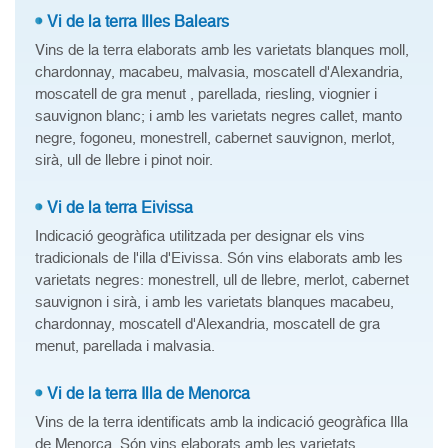
Vi de la terra Illes Balears
Vins de la terra elaborats amb les varietats blanques moll,
chardonnay, macabeu, malvasia, moscatell d'Alexandria,
moscatell de gra menut , parellada, riesling, viognier i
sauvignon blanc; i amb les varietats negres callet, manto
negre, fogoneu, monestrell, cabernet sauvignon, merlot,
sirà, ull de llebre i pinot noir.
Vi de la terra Eivissa
Indicació geogràfica utilitzada per designar els vins
tradicionals de l'illa d'Eivissa. Són vins elaborats amb les
varietats negres: monestrell, ull de llebre, merlot, cabernet
sauvignon i sirà, i amb les varietats blanques macabeu,
chardonnay, moscatell d'Alexandria, moscatell de gra
menut, parellada i malvasia.
Vi de la terra Illa de Menorca
Vins de la terra identificats amb la indicació geogràfica Illa
de Menorca. Són vins elaborats amb les varietats