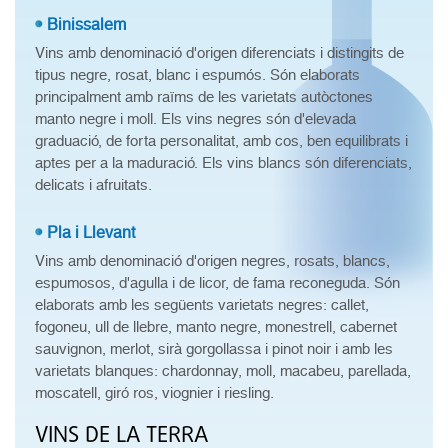
Binissalem
Vins amb denominació d'origen diferenciats i distingits de
tipus negre, rosat, blanc i espumós. Són elaborats
principalment amb raïms de les varietats autòctones
manto negre i moll. Els vins negres són d'elevada
graduació, de forta personalitat, amb cos, ben equilibrats i
aptes per a la maduració. Els vins blancs són diferenciats,
delicats i afruitats.
Pla i Llevant
Vins amb denominació d'origen negres, rosats, blancs,
espumosos, d'agulla i de licor, de fama reconeguda. Són
elaborats amb les següents varietats negres: callet,
fogoneu, ull de llebre, manto negre, monestrell, cabernet
sauvignon, merlot, sirà gorgollassa i pinot noir i amb les
varietats blanques: chardonnay, moll, macabeu, parellada,
moscatell, giró ros, viognier i riesling.
VINS DE LA TERRA