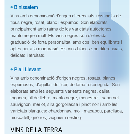
Binissalem
Vins amb denominació d'origen diferenciats i distingits de
tipus negre, rosat, blanc i espumós. Són elaborats
principalment amb raïms de les varietats autòctones
manto negre i moll. Els vins negres són d'elevada
graduació, de forta personalitat, amb cos, ben equilibrats i
aptes per a la maduració. Els vins blancs són diferenciats,
delicats i afruitats.
Pla i Llevant
Vins amb denominació d'origen negres, rosats, blancs,
espumosos, d'agulla i de licor, de fama reconeguda. Són
elaborats amb les següents varietats negres: callet,
fogoneu, ull de llebre, manto negre, monestrell, cabernet
sauvignon, merlot, sirà gorgollassa i pinot noir i amb les
varietats blanques: chardonnay, moll, macabeu, parellada,
moscatell, giró ros, viognier i riesling.
VINS DE LA TERRA