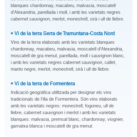
blanques chardonnay, macabeu, malvasia, moscatell
d'Alexandria, parellada i moll, i amb les varietats negres
cabernet sauvignon, merlot, monestrell, sirà i ull de llebre.
Vi de la terra Serra de Tramuntana-Costa Nord
Vins de la terra elaborats amb les varietats blanques
chardonnay, macabeu, malvasia, moscatell d'Alexandria,
moscatell de gra menut, parellada, moll i sauvignon blanc,
i amb les varietats negres cabernet sauvignon, callet,
manto negre, merlot, monestrell, sirà i ull de llebre.
Vi de la terra de Formentera
Indicació geogràfica utilitzada per designar els vins
tradicionals de l'illa de Formentera. Són vins elaborats
amb les varietats negres: monestrell, fogoneu, ull de
llebre, cabernet sauvignon i merlot i amb les varietats
blanques: malvasia, premsal blanc, chardonnay, viognier,
garnatxa blanca i moscatell de gra menut.