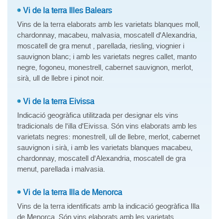
Vi de la terra Illes Balears
Vins de la terra elaborats amb les varietats blanques moll,
chardonnay, macabeu, malvasia, moscatell d'Alexandria,
moscatell de gra menut , parellada, riesling, viognier i
sauvignon blanc; i amb les varietats negres callet, manto
negre, fogoneu, monestrell, cabernet sauvignon, merlot,
sirà, ull de llebre i pinot noir.
Vi de la terra Eivissa
Indicació geogràfica utilitzada per designar els vins
tradicionals de l'illa d'Eivissa. Són vins elaborats amb les
varietats negres: monestrell, ull de llebre, merlot, cabernet
sauvignon i sirà, i amb les varietats blanques macabeu,
chardonnay, moscatell d'Alexandria, moscatell de gra
menut, parellada i malvasia.
Vi de la terra Illa de Menorca
Vins de la terra identificats amb la indicació geogràfica Illa
de Menorca. Són vins elaborats amb les varietats