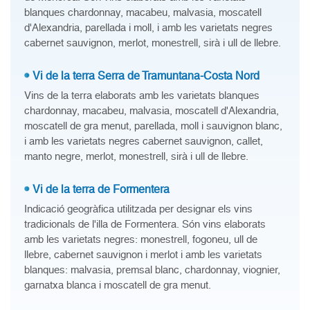
blanques chardonnay, macabeu, malvasia, moscatell
d'Alexandria, parellada i moll, i amb les varietats negres
cabernet sauvignon, merlot, monestrell, sirà i ull de llebre.
Vi de la terra Serra de Tramuntana-Costa Nord
Vins de la terra elaborats amb les varietats blanques
chardonnay, macabeu, malvasia, moscatell d'Alexandria,
moscatell de gra menut, parellada, moll i sauvignon blanc,
i amb les varietats negres cabernet sauvignon, callet,
manto negre, merlot, monestrell, sirà i ull de llebre.
Vi de la terra de Formentera
Indicació geogràfica utilitzada per designar els vins
tradicionals de l'illa de Formentera. Són vins elaborats
amb les varietats negres: monestrell, fogoneu, ull de
llebre, cabernet sauvignon i merlot i amb les varietats
blanques: malvasia, premsal blanc, chardonnay, viognier,
garnatxa blanca i moscatell de gra menut.