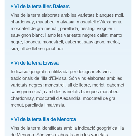
Vi de la terra Illes Balears
Vins de la terra elaborats amb les varietats blanques moll,
chardonnay, macabeu, malvasia, moscatell d'Alexandria,
moscatell de gra menut , parellada, riesling, viognier i
sauvignon blanc; i amb les varietats negres callet, manto
negre, fogoneu, monestrell, cabernet sauvignon, merlot,
sirà, ull de llebre i pinot noir.
Vi de la terra Eivissa
Indicació geogràfica utilitzada per designar els vins
tradicionals de l'illa d'Eivissa. Són vins elaborats amb les
varietats negres: monestrell, ull de llebre, merlot, cabernet
sauvignon i sirà, i amb les varietats blanques macabeu,
chardonnay, moscatell d'Alexandria, moscatell de gra
menut, parellada i malvasia.
Vi de la terra Illa de Menorca
Vins de la terra identificats amb la indicació geogràfica Illa
de Menorca. Són vins elaborats amb les varietats