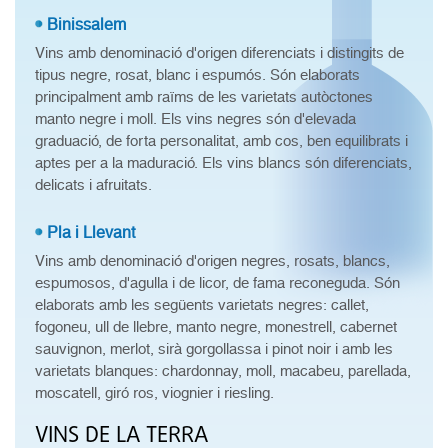
Binissalem
Vins amb denominació d'origen diferenciats i distingits de
tipus negre, rosat, blanc i espumós. Són elaborats
principalment amb raïms de les varietats autòctones
manto negre i moll. Els vins negres són d'elevada
graduació, de forta personalitat, amb cos, ben equilibrats i
aptes per a la maduració. Els vins blancs són diferenciats,
delicats i afruitats.
Pla i Llevant
Vins amb denominació d'origen negres, rosats, blancs,
espumosos, d'agulla i de licor, de fama reconeguda. Són
elaborats amb les següents varietats negres: callet,
fogoneu, ull de llebre, manto negre, monestrell, cabernet
sauvignon, merlot, sirà gorgollassa i pinot noir i amb les
varietats blanques: chardonnay, moll, macabeu, parellada,
moscatell, giró ros, viognier i riesling.
VINS DE LA TERRA