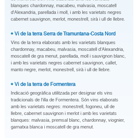
blanques chardonnay, macabeu, malvasia, moscatell
d'Alexandria, parellada i moll, i amb les varietats negres
cabernet sauvignon, merlot, monestrell, sirà i ull de llebre.
Vi de la terra Serra de Tramuntana-Costa Nord
Vins de la terra elaborats amb les varietats blanques
chardonnay, macabeu, malvasia, moscatell d'Alexandria,
moscatell de gra menut, parellada, moll i sauvignon blanc,
i amb les varietats negres cabernet sauvignon, callet,
manto negre, merlot, monestrell, sirà i ull de llebre.
Vi de la terra de Formentera
Indicació geogràfica utilitzada per designar els vins
tradicionals de l'illa de Formentera. Són vins elaborats
amb les varietats negres: monestrell, fogoneu, ull de
llebre, cabernet sauvignon i merlot i amb les varietats
blanques: malvasia, premsal blanc, chardonnay, viognier,
garnatxa blanca i moscatell de gra menut.