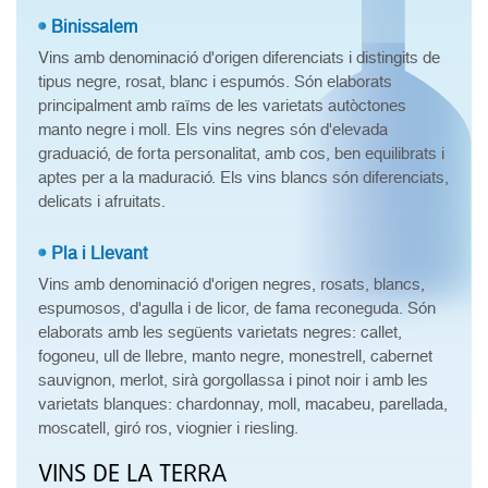
Binissalem
Vins amb denominació d'origen diferenciats i distingits de
tipus negre, rosat, blanc i espumós. Són elaborats
principalment amb raïms de les varietats autòctones
manto negre i moll. Els vins negres són d'elevada
graduació, de forta personalitat, amb cos, ben equilibrats i
aptes per a la maduració. Els vins blancs són diferenciats,
delicats i afruitats.
Pla i Llevant
Vins amb denominació d'origen negres, rosats, blancs,
espumosos, d'agulla i de licor, de fama reconeguda. Són
elaborats amb les següents varietats negres: callet,
fogoneu, ull de llebre, manto negre, monestrell, cabernet
sauvignon, merlot, sirà gorgollassa i pinot noir i amb les
varietats blanques: chardonnay, moll, macabeu, parellada,
moscatell, giró ros, viognier i riesling.
VINS DE LA TERRA