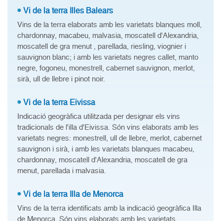
Vi de la terra Illes Balears
Vins de la terra elaborats amb les varietats blanques moll,
chardonnay, macabeu, malvasia, moscatell d'Alexandria,
moscatell de gra menut , parellada, riesling, viognier i
sauvignon blanc; i amb les varietats negres callet, manto
negre, fogoneu, monestrell, cabernet sauvignon, merlot,
sirà, ull de llebre i pinot noir.
Vi de la terra Eivissa
Indicació geogràfica utilitzada per designar els vins
tradicionals de l'illa d'Eivissa. Són vins elaborats amb les
varietats negres: monestrell, ull de llebre, merlot, cabernet
sauvignon i sirà, i amb les varietats blanques macabeu,
chardonnay, moscatell d'Alexandria, moscatell de gra
menut, parellada i malvasia.
Vi de la terra Illa de Menorca
Vins de la terra identificats amb la indicació geogràfica Illa
de Menorca. Són vins elaborats amb les varietats