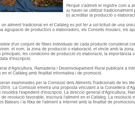
Perquè s'admeti el registre com a a
a) haver-se utilitzat tradicionalment 
b) acreditar la producció o elaborac
 un aliment tradicional en el Catàleg es pot fer a sol·licitud de una úni
a agrupació de productors o elaboradors, els Consells Insulars, els ajunt
isteix d'un conjunt de fitxes individuals de cada producte considerat co
nim: el nom, la zona de producció o elaboració, el vincle amb la zona, l
s principals, les condicions de producció i/o elaboració, la importànci
 data d’inscripció.
eral d'Agricultura, Ramaderia i Desenvolupament Rural publicarà a Inte
s en el Catàleg amb finalitat informativa i de promoció.
s seran examinades per la Comissió dels Aliments Tradicionals de les Ille
/2015. La Comissió emetrà una proposta vinculant a la Consellera d'Agr
 resoldrà l’expedient d’inscripció. La direcció general d'Agricultura,
 de resolució favorable, inscriurà l’aliment en el Catàleg. La resolució e
lles Balears i la fitxa de l’aliment a Internet amb la finalitat de promocio