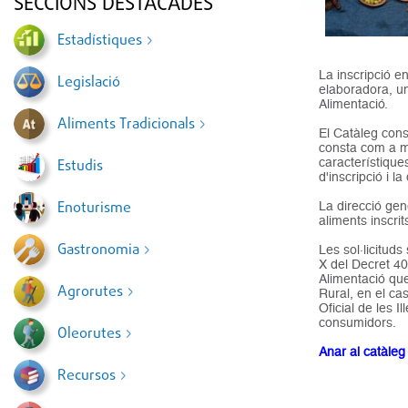
SECCIONS DESTACADES
Estadístiques
La inscripció en
Legislació
elaboradora, un
Alimentació.
Aliments Tradicionals
El Catàleg cons
consta com a mí
característique
Estudis
d'inscripció i la
Enoturisme
La direcció gen
aliments inscrit
Gastronomia
Les sol·licitud
X del Decret 40
Alimentació que
Agrorutes
Rural, en el cas
Oficial de les I
consumidors.
Oleorutes
Anar al catàleg
Recursos