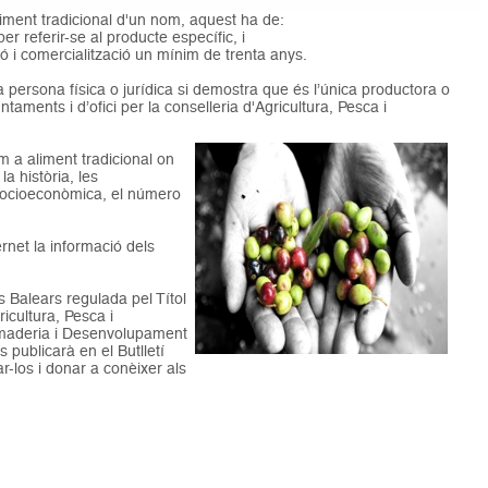
liment tradicional d'un nom, aquest ha de:
per referir-se al producte específic, i
ió i comercialització un mínim de trenta anys.
ca persona física o jurídica si demostra que és l’única productora o
aments i d’ofici per la conselleria d'Agricultura, Pesca i
m a aliment tradicional on
a història, les
a socioeconòmica, el número
rnet la informació dels
s Balears regulada pel Títol
icultura, Pesca i
 Ramaderia i Desenvolupament
s publicarà en el Butlletí
nar-los i donar a conèixer als