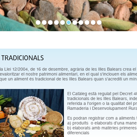
 TRADICIONALS
 la Llei 12/2004, de 16 de desembre, agrària de les Illes Balears crea el
evaloritzar el nostre patrimoni alimentari, en el qual s'inclouen els alime
 que un aliment és tradicional de les Illes Balears quan s'acrediti un mí
El Catàleg està regulat pel Decret 4
tradicionals de les Illes Balears, i
referida a l'origen o la qualitat del 
Ramaderia i Desenvolupament Rura
Es podran registrar com a aliments t
a) produïts o elaborats d’una manera
b) elaborats amb matèries primeres o
diferencials